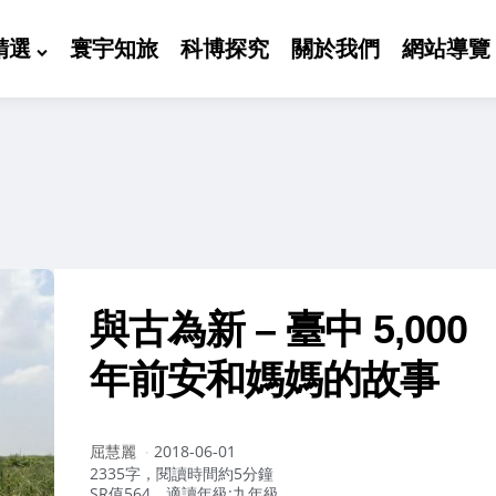
精選
寰宇知旅
科博探究
關於我們
網站導覽
與古為新 – 臺中 5,000
年前安和媽媽的故事
作
屈慧麗
2018-06-01
者：
2335字，閱讀時間約5分鐘
SR值564，適讀年級:九年級