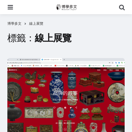
選
搜
單
尋
博學多文
線上展覽
標籤：
線上展覽