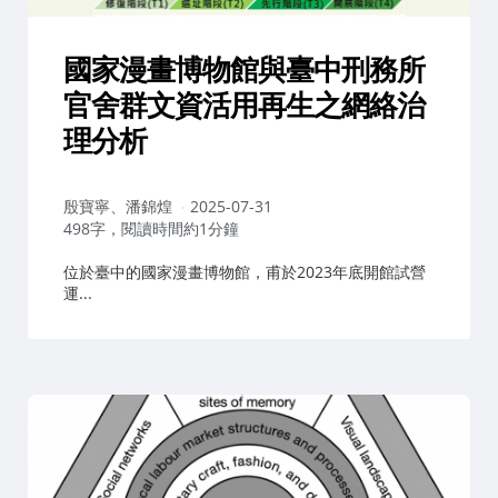
國家漫畫博物館與臺中刑務所
官舍群文資活用再生之網絡治
理分析
作
殷寶寧、潘錦煌
2025-07-31
者：
498字，閱讀時間約1分鐘
位於臺中的國家漫畫博物館，甫於2023年底開館試營
運...