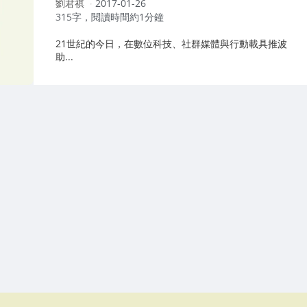
作
劉君祺
2017-01-26
者：
315字，閱讀時間約1分鐘
21世紀的今日，在數位科技、社群媒體與行動載具推波
助...