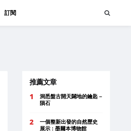
搜
訂閱
尋
推薦文章
洞悉盤古開天闢地的鑰匙 –
隕石
一個整新出發的自然歷史
展示 : 墨爾本博物館