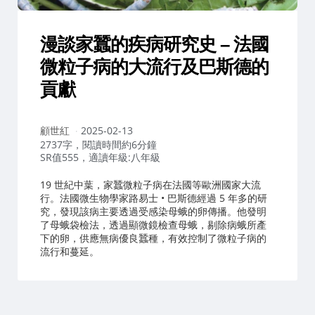
漫談家蠶的疾病研究史 – 法國
微粒子病的大流行及巴斯德的
貢獻
作
顧世紅
2025-02-13
者：
2737字，閱讀時間約6分鐘
SR值555，適讀年級:八年級
19 世紀中葉，家蠶微粒子病在法國等歐洲國家大流
行。法國微生物學家路易士 • 巴斯德經過 5 年多的研
究，發現該病主要透過受感染母蛾的卵傳播。他發明
了母蛾袋檢法，透過顯微鏡檢查母蛾，剔除病蛾所產
下的卵，供應無病優良蠶種，有效控制了微粒子病的
流行和蔓延。