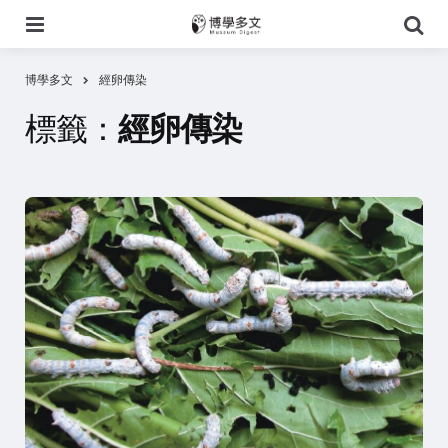
選
搜
單
尋
博學多文
經卵傳染
標籤：
經卵傳染