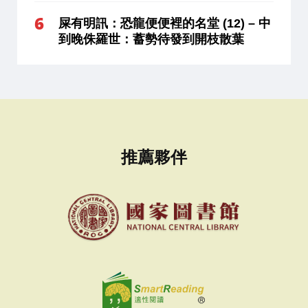
屎有明訊：恐龍便便裡的名堂 (12) – 中
到晚侏羅世：蓄勢待發到開枝散葉
推薦夥伴