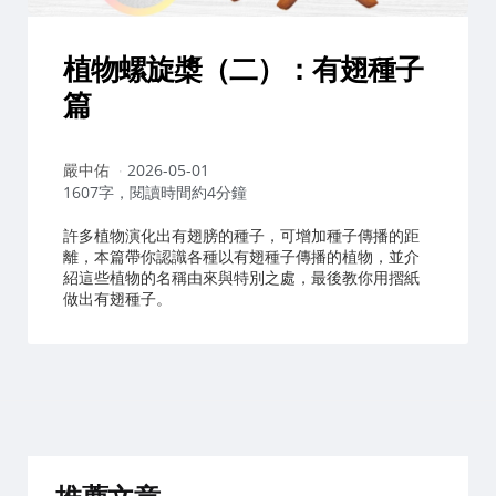
植物螺旋槳（二）：有翅種子
篇
作
嚴中佑
2026-05-01
者：
1607字，閱讀時間約4分鐘
許多植物演化出有翅膀的種子，可增加種子傳播的距
離，本篇帶你認識各種以有翅種子傳播的植物，並介
紹這些植物的名稱由來與特別之處，最後教你用摺紙
做出有翅種子。