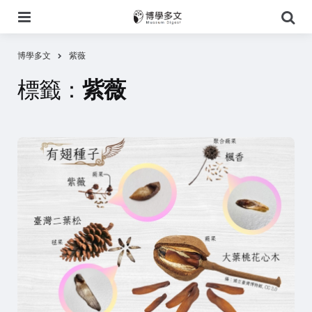
選
搜
單
尋
博學多文
紫薇
標籤：
紫薇