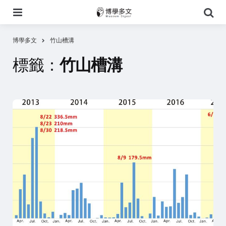
選
搜
單
尋
博學多文
竹山槽溝
標籤：
竹山槽溝