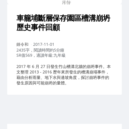
車籠埔斷層保存園區槽溝崩坍
歷史事件回顧
作
鍾令和
2017-11-01
者：
2435字，閱讀時間約5分鐘
SR值569，適讀年級:九年級
2017 年 6 月 27 日發生竹山槽溝北牆的崩坍事件。本
文整理 2013 - 2016 歷年來所發生的槽溝崩塌事件，
藉由分析雨量、地下水與邊坡角度，探討崩坍事件的
發生原因與可能崩坍的量體。