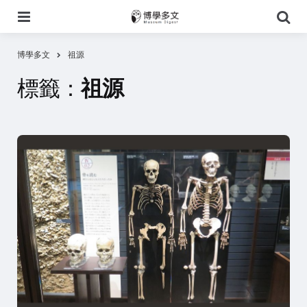
選
搜
單
尋
博學多文
祖源
標籤：
祖源