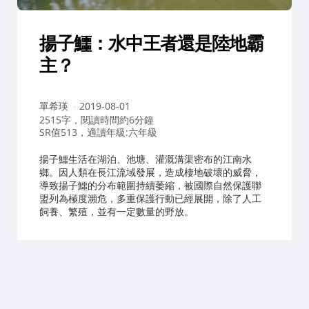
揚子鱷：水中王者還是陸地霸
主？
作
單希瑛
2019-08-01
者：
2515字，閱讀時間約6分鐘
SR值513，適讀年級:六年級
揚子鱷生活在湖泊、池塘、灌溉溝渠密布的江南水
鄉。因人類在長江流域發展，造成棲地破壞的威脅，
導致揚子鱷的分布範圍持續萎縮，被國際自然保護聯
盟列為極度瀕危，多重保護行動已經展開，除了人工
飼養、繁殖，並有一定數量的野放。