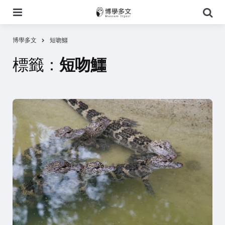
選
搜
單
尋
博學多文
短吻鱷
標籤：
短吻鱷