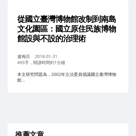
從國立臺灣博物館改制到南島
文化園區：國立原住民族博物
館設與不設的治理術
作
盧梅芬
2018-01-31
者：
495字，閱讀時間約1分鐘
本文研究問題為，2002年立法委員倡議國立臺灣博物
館...
推薦文章