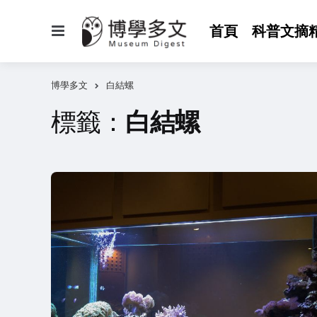
選
首頁
科普文摘
單
博學多文
白結螺
標籤：
白結螺