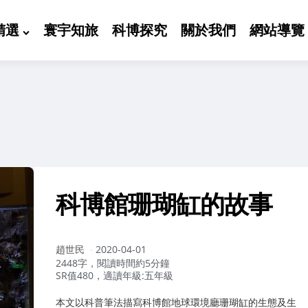
精選
寰宇知旅
科博探究
關於我們
網站導覽
科博館珊瑚缸的故事
作
趙世民
2020-04-01
者：
2448字，閱讀時間約5分鐘
SR值480，適讀年級:五年級
本文以科普筆法描寫科博館地球環境廳珊瑚缸的生態及生