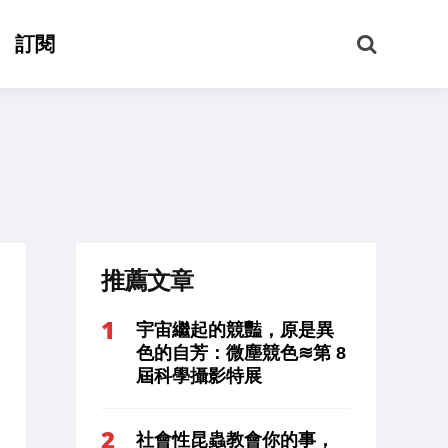
搜
訂閱
尋
推薦文章
宇宙繼起的競豔，原是異
色的自芳：微塵競色≋第 8
屆科學攝影特展
社會性昆蟲教會你的事，