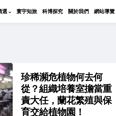
精選
寰宇知旅
科博探究
關於我們
網站導覽
珍稀瀕危植物何去何
從？組織培養室擔當重
責大任，蘭花繁殖與保
育交給植物園！