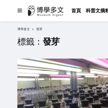
選
首頁
科普文摘
單
博學多文
發芽
標籤：
發芽