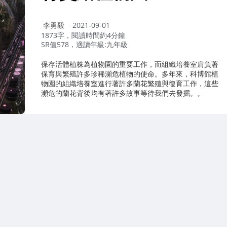
作
李勇毅
2021-09-01
者：
1873字，閱讀時間約4分鐘
SR值578，適讀年級:九年級
保存活體植株為植物園的重要工作，而組織培養室肩負著
保育與繁殖許多珍稀瀕危植物的使命。多年來，科博館植
物園的組織培養室進行著許多蘭花繁殖與復育工作，這些
瀕危的蘭花背後均有著許多故事等待我們去發掘。。