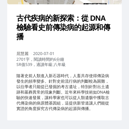
古代疾病的新探索：從 DNA
檢驗看史前傳染病的起源和傳
播
作
屈慧麗
2020-07-01
者：
2701字，閱讀時間約6分鐘
SR值539，適讀年級:八年級
隨著史前人類進入新石器時代，人畜共存使得傳染病
發生的頻率變多。針對史前流行病的判斷較為困難，
以往學者只能從已發掘的考古遺址，特別針對出土遺
跡和墓葬異常的現象判斷。近年來科學技術如DNA檢
驗的快速發展，讓科學家也可以從人類遺骸中獲取古
代傳染病的病原體基因組，這提供新管道讓人們能從
實證的角度探究古代傳染病的起源與傳播。