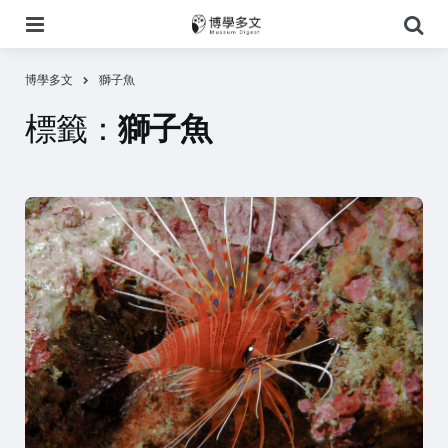
選
搜
單
尋
博學多文
獅子魚
標籤：
獅子魚