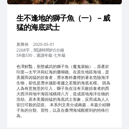
生不逢地的獅子魚（一）－威
猛的海底武士
作
黃興倬
2020-05-01
者：
2268字，閱讀時間約5分鐘
SR值530，適讀年級:七年級
色澤鮮豔，形態威武的獅子魚（魔鬼簑鮋），原產於
印度—太平洋與紅海的珊瑚礁。在原生地區海域，是
美麗而凶猛的掠食者，潛水教科書裡的著名危險海洋
生物，卻也是潛水攝影者趨之若鶩的海底名模。 因為
人為有意無意的引入，獅子魚在沒有天敵掠食者的西
大西洋與地中海區域橫掃八方，造成當地海洋生物的
浩劫。原本美麗凶猛的海底武士形象，反而成為人人
皆曰可殺的惡疫。 本系列文章分成兩篇，本篇介紹獅
子魚的分類、習性，以及在臺灣海域觀察到的特殊行
為。