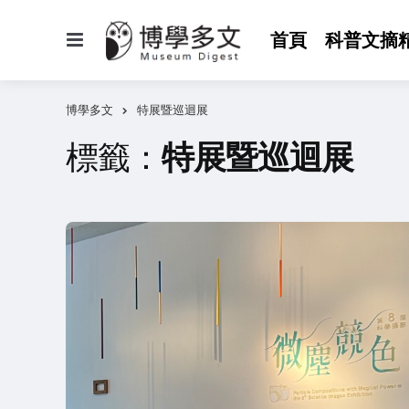
選
首頁
科普文摘
單
博學多文
特展暨巡迴展
標籤：
特展暨巡迴展