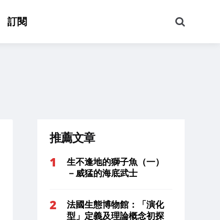
搜
訂閱
尋
推薦文章
生不逢地的獅子魚（一）
－威猛的海底武士
法國生態博物館：「演化
型」定義及理論概念初探