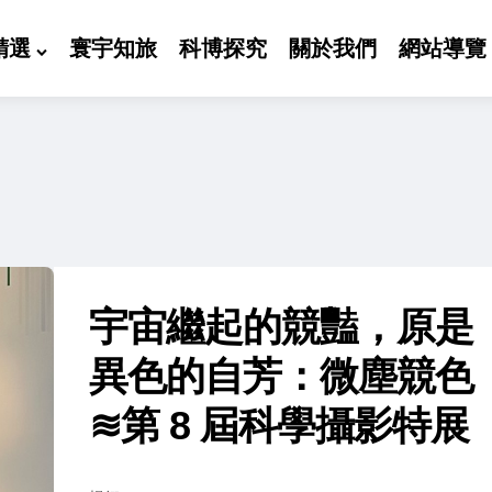
精選
寰宇知旅
科博探究
關於我們
網站導覽
宇宙繼起的競豔，原是
異色的自芳：微塵競色
≋第 8 屆科學攝影特展