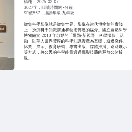
作
楊翎
2025-02-07
者：
3027字，閱讀時間約7分鐘
SR值567，適讀年級:九年級
徵集科學影像就是徵集世界。影像在當代博物館的實踐
上，扮演科學知識溝通和藝術傳達的媒介。國立自然科學
博物館於 2013 年啟動的「驚豔•新視野：科學攝影」活
動，以華人世界豐厚的科學知識資產為基礎，透過徵件、
比賽、展示、教育研習、專書出版、媒體推播、巡迴展示
等方式，將公民的科學能量透過攝影技藝的釋放公諸於
世。