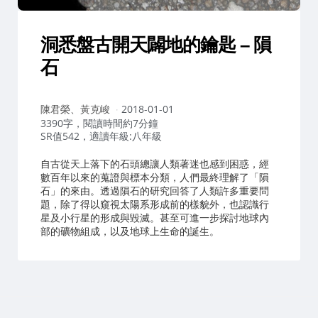
洞悉盤古開天闢地的鑰匙 – 隕
石
作
陳君榮、黃克峻
2018-01-01
者：
3390字，閱讀時間約7分鐘
SR值542，適讀年級:八年級
自古從天上落下的石頭總讓人類著迷也感到困惑，經
數百年以來的蒐證與標本分類，人們最終理解了「隕
石」的來由。透過隕石的研究回答了人類許多重要問
題，除了得以窺視太陽系形成前的樣貌外，也認識行
星及小行星的形成與毀滅。甚至可進一步探討地球內
部的礦物組成，以及地球上生命的誕生。