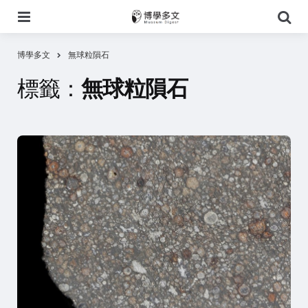
選
搜
單
尋
博學多文
無球粒隕石
標籤：
無球粒隕石