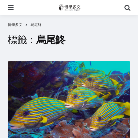
選
搜
單
尋
博學多文
烏尾鮗
標籤：
烏尾鮗