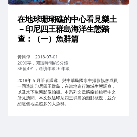
在地球珊瑚礁的中心看見樂土
－印尼四王群島海洋生態踏
查：（一）魚群篇
作
黃興倬
2018-07-01
者：
2090字，閱讀時間約5分鐘
SR值491，適讀年級:五年級
2018年 5 月筆者獲邀，與中華民國水中攝影協會成員
一同造訪印尼四王群島，在當地進行海域生態調查，
以及水下生態影像拍攝。本系列文章將略述旅程中之
所見所聞。本文敘述印尼四王群島的潛點概況，並介
紹這個地區超多的大魚群。