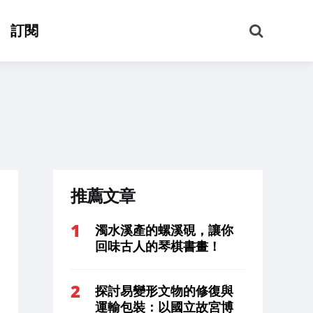
搜
訂閱
尋
推薦文章
濁水溪產的螺溪硯，讓你
回味古人的琴棋書畫！
探討易變形文物的修復與
運輸包裝：以國立故宮博