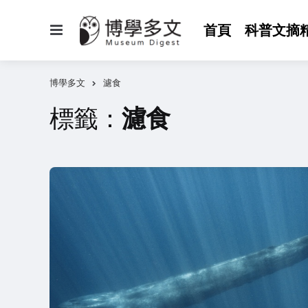
選
首頁
科普文摘
單
博學多文
濾食
標籤：
濾食