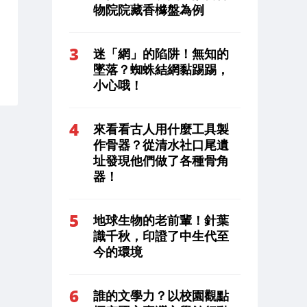
物院院藏香櫞盤為例
迷「網」的陷阱！無知的
墜落？蜘蛛結網黏踢踢，
小心哦！
來看看古人用什麼工具製
作骨器？從清水社口尾遺
址發現他們做了各種骨角
器！
地球生物的老前輩！針葉
識千秋，印證了中生代至
今的環境
誰的文學力？以校園觀點