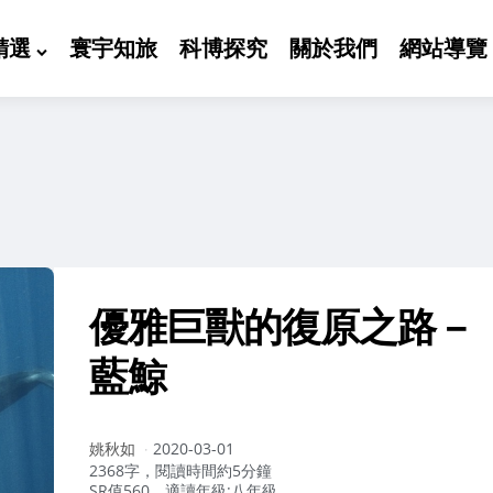
精選
寰宇知旅
科博探究
關於我們
網站導覽
優雅巨獸的復原之路－
藍鯨
作
姚秋如
2020-03-01
者：
2368字，閱讀時間約5分鐘
SR值560，適讀年級:八年級