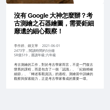
沒有 Google 大神怎麼辦？考
古測繪之石器繪圖，需要鉅細
靡遺的細心觀察！
作
李作婷、鍾文寧
2021-06-01
者：
2473字，閱讀時間約5分鐘
SR值519，適讀年級:六年級
考古測繪的工作，對於考古學家而言，不是一門復古
懷舊的課程，而是包含了一個「認識」、「紀錄精確
細節」、「轉述客觀資訊」的過程。測繪當中訓練的
觀察與探索能力，正是考古學家養成的重要一環。