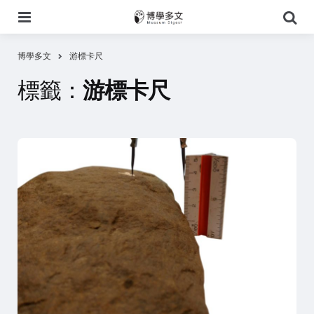
選
搜
單
尋
博學多文
游標卡尺
標籤：
游標卡尺