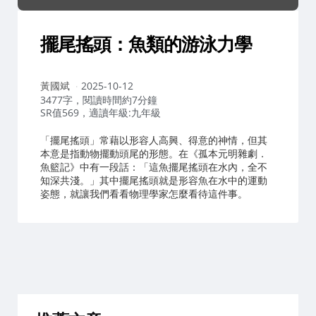
擺尾搖頭：魚類的游泳力學
作
黃國斌
2025-10-12
者：
3477字，閱讀時間約7分鐘
SR值569，適讀年級:九年級
「擺尾搖頭」常藉以形容人高興、得意的神情，但其
本意是指動物擺動頭尾的形態。在《孤本元明雜劇．
魚籃記》中有一段話：「這魚擺尾搖頭在水內，全不
知深共淺。」其中擺尾搖頭就是形容魚在水中的運動
姿態，就讓我們看看物理學家怎麼看待這件事。