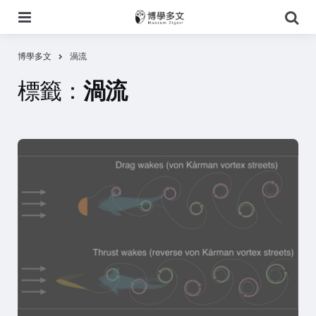
選
搜
單
尋
博學多文
渦流
標籤：
渦流