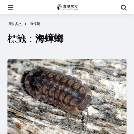
選
搜
單
尋
博學多文
海蟑螂
標籤：
海蟑螂