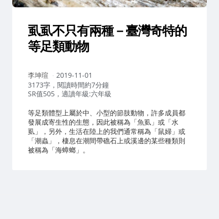
虱虱不只有兩種－臺灣奇特的
等足類動物
作
李坤瑄
2019-11-01
者：
3173字，閱讀時間約7分鐘
SR值505，適讀年級:六年級
等足類體型上屬於中、小型的節肢動物，許多成員都
發展成寄生性的生態，因此被稱為「魚虱」或「水
虱」，另外，生活在陸上的我們通常稱為「鼠婦」或
「潮蟲」，棲息在潮間帶礁石上或溪邊的某些種類則
被稱為「海蟑螂」。