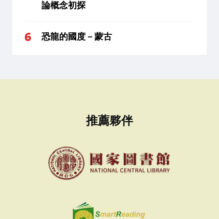
論概念初探
恐龍的國度－蒙古
推薦夥伴