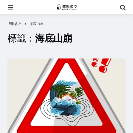
選
搜
單
尋
博學多文
海底山崩
標籤：
海底山崩