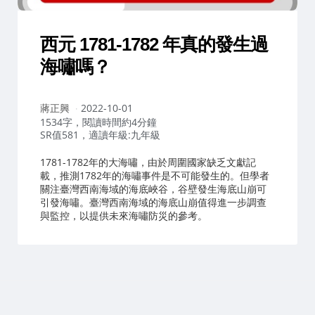
西元 1781-1782 年真的發生過
海嘯嗎？
作
蔣正興
2022-10-01
者：
1534字，閱讀時間約4分鐘
SR值581，適讀年級:九年級
1781-1782年的大海嘯，由於周圍國家缺乏文獻記
載，推測1782年的海嘯事件是不可能發生的。但學者
關注臺灣西南海域的海底峽谷，谷壁發生海底山崩可
引發海嘯。臺灣西南海域的海底山崩值得進一步調查
與監控，以提供未來海嘯防災的參考。