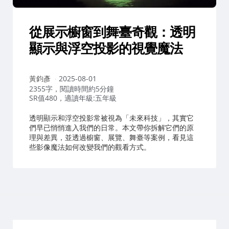
從展示櫥窗到舞臺奇觀：透明
顯示與浮空投影的視覺魔法
作
黃鈞彥
2025-08-01
者：
2355字，閱讀時間約5分鐘
SR值480，適讀年級:五年級
透明顯示和浮空投影常被視為「未來科技」，其實它
們早已悄悄進入我們的日常。本文帶你拆解它們的原
理與差異，並透過櫥窗、展覽、舞臺等案例，看見這
些影像魔法如何改變我們的觀看方式。