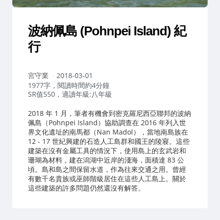
波納佩島 (Pohnpei Island) 紀
行
作
宮守業
2018-03-01
者：
1977字，閱讀時間約4分鐘
SR值550，適讀年級:八年級
2018 年 1 月，筆者有機會到密克羅尼西亞聯邦的波納
佩島（Pohnpei Island）協助調查在 2016 年列入世
界文化遺址的南馬都（Nan Madol），當地南島族在
12 - 17 世紀興建的石造人工島群和國王的陵寢。這些
建築在沒有金屬工具的情況下，使用島上的玄武岩和
珊瑚為材料，建在潟湖中近岸的淺海，面積達 83 公
頃。島和島之間保留水道，作為往來交通之用。曾經
有數千名貴族或巫師階級居住在這些人工島上。關於
這些建築的許多問題仍然還沒有解答。