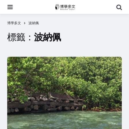
選
搜
單
尋
博學多文
波納佩
標籤：
波納佩