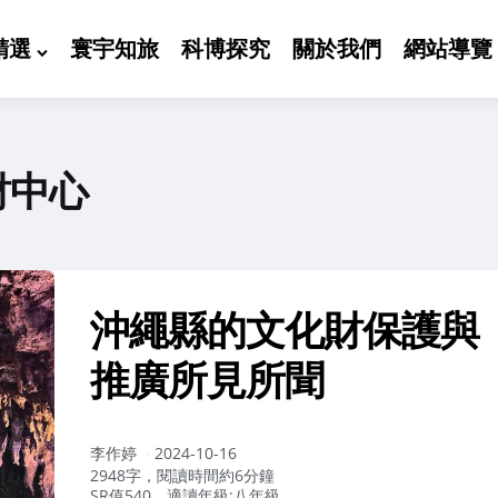
精選
寰宇知旅
科博探究
關於我們
網站導覽
財中心
沖繩縣的文化財保護與
推廣所見所聞
作
李作婷
2024-10-16
者：
2948字，閱讀時間約6分鐘
SR值540，適讀年級:八年級