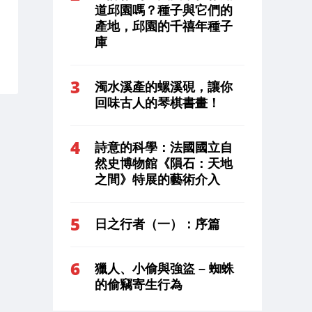
道邱園嗎？種子與它們的
產地，邱園的千禧年種子
庫
濁水溪產的螺溪硯，讓你
回味古人的琴棋書畫！
詩意的科學：法國國立自
然史博物館《隕石：天地
之間》特展的藝術介入
日之行者（一）：序篇
獵人、小偷與強盜 – 蜘蛛
的偷竊寄生行為