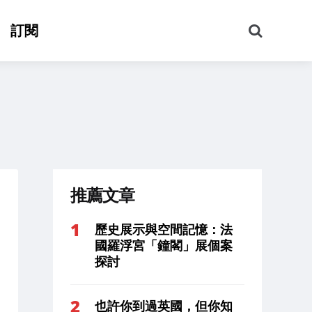
搜
訂閱
尋
推薦文章
歷史展示與空間記憶：法
國羅浮宮「鐘閣」展個案
探討
也許你到過英國，但你知