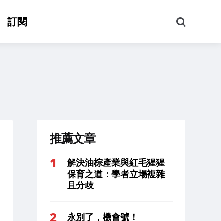
搜
訂閱
尋
推薦文章
解決油棕產業與紅毛猩猩
保育之道：學者立場複雜
且分歧
永別了，機會號！