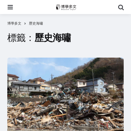
選
搜
單
尋
博學多文
歷史海嘯
標籤：
歷史海嘯