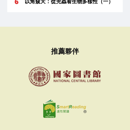
以角窺天：從兜蟲看生物多樣性（一）
推薦夥伴