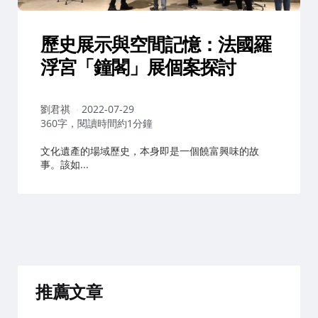
歷史展示與空間記憶：法國羅
浮宮「鐘閣」展個案探討
作
劉君祺
2022-07-29
者：
360字，閱讀時間約1分鐘
文化遺產的場域歷史，本身即是一個饒富興味的故
事。該如...
推薦文章