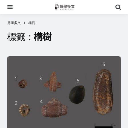
選
搜
單
尋
博學多文
構樹
標籤：
構樹