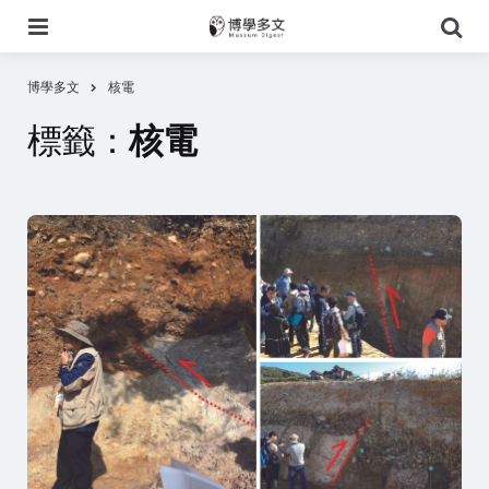
選
搜
單
尋
博學多文
核電
標籤：
核電