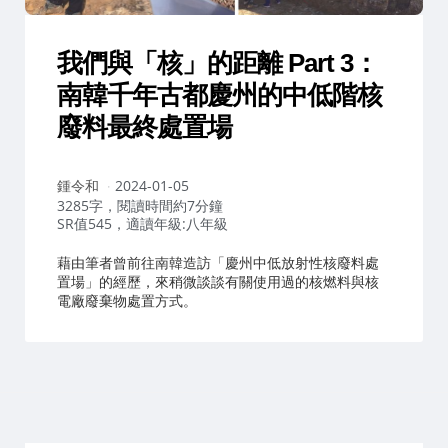
我們與「核」的距離 Part 3：
南韓千年古都慶州的中低階核
廢料最終處置場
作
鍾令和
2024-01-05
者：
3285字，閱讀時間約7分鐘
SR值545，適讀年級:八年級
藉由筆者曾前往南韓造訪「慶州中低放射性核廢料處
置場」的經歷，來稍微談談有關使用過的核燃料與核
電廠廢棄物處置方式。