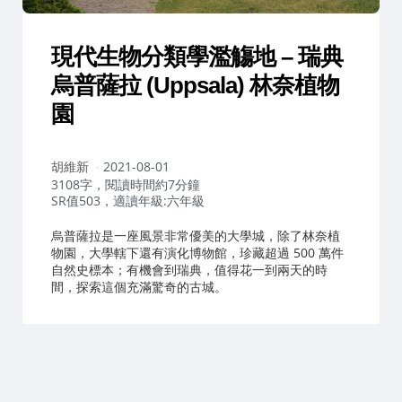
現代生物分類學濫觴地 – 瑞典
烏普薩拉 (Uppsala) 林奈植物
園
作
胡維新
2021-08-01
者：
3108字，閱讀時間約7分鐘
SR值503，適讀年級:六年級
烏普薩拉是一座風景非常優美的大學城，除了林奈植
物園，大學轄下還有演化博物館，珍藏超過 500 萬件
自然史標本；有機會到瑞典，值得花一到兩天的時
間，探索這個充滿驚奇的古城。