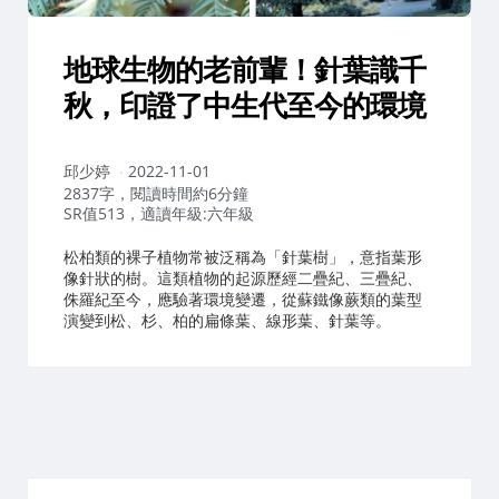
地球生物的老前輩！針葉識千
秋，印證了中生代至今的環境
作
邱少婷
2022-11-01
者：
2837字，閱讀時間約6分鐘
SR值513，適讀年級:六年級
松柏類的裸子植物常被泛稱為「針葉樹」，意指葉形
像針狀的樹。這類植物的起源歷經二疊紀、三疊紀、
侏羅紀至今，應驗著環境變遷，從蘇鐵像蕨類的葉型
演變到松、杉、柏的扁條葉、線形葉、針葉等。