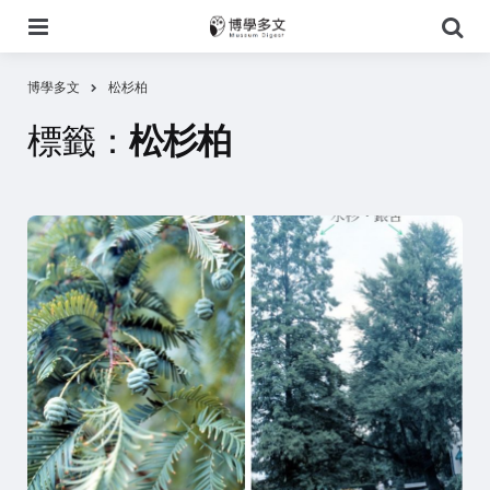
選
搜
單
尋
博學多文
松杉柏
標籤：
松杉柏