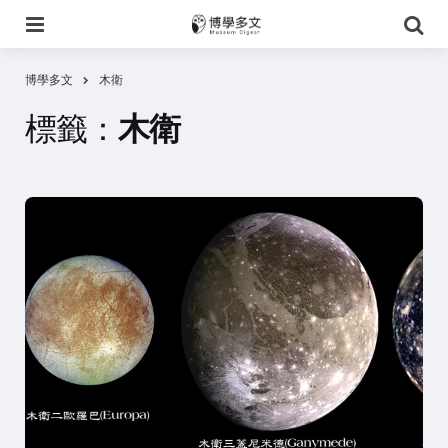
選
搜
單
尋
博學多文
木衛
標籤：
木衛