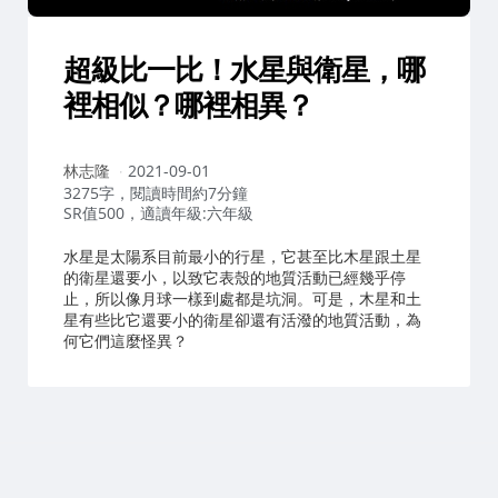
超級比一比！水星與衛星，哪
裡相似？哪裡相異？
作
林志隆
2021-09-01
者：
3275字，閱讀時間約7分鐘
SR值500，適讀年級:六年級
水星是太陽系目前最小的行星，它甚至比木星跟土星
的衛星還要小，以致它表殼的地質活動已經幾乎停
止，所以像月球一樣到處都是坑洞。可是，木星和土
星有些比它還要小的衛星卻還有活潑的地質活動，為
何它們這麼怪異？