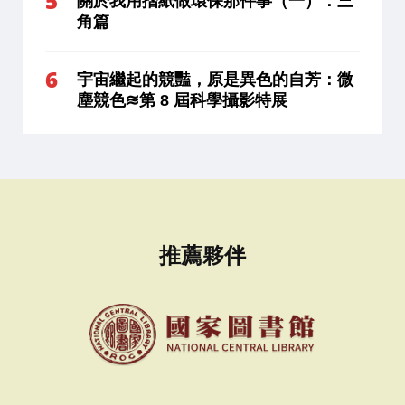
關於我用摺紙做環保那件事（一）：三
角篇
宇宙繼起的競豔，原是異色的自芳：微
塵競色≋第 8 屆科學攝影特展
推薦夥伴