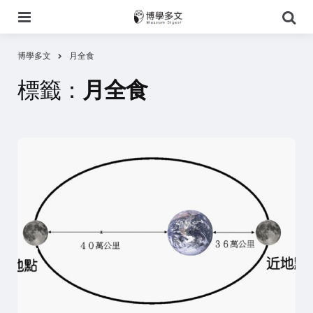
選
搜
單
尋
博學多文
月全食
標籤：
月全食