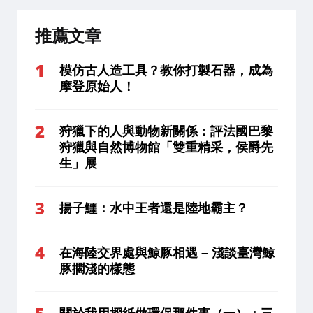
推薦文章
模仿古人造工具？教你打製石器，成為
摩登原始人！
狩獵下的人與動物新關係：評法國巴黎
狩獵與自然博物館「雙重精采，侯爵先
生」展
揚子鱷：水中王者還是陸地霸主？
在海陸交界處與鯨豚相遇 – 淺談臺灣鯨
豚擱淺的樣態