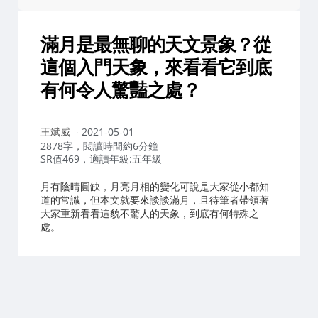
滿月是最無聊的天文景象？從
這個入門天象，來看看它到底
有何令人驚豔之處？
作
王斌威
2021-05-01
者：
2878字，閱讀時間約6分鐘
SR值469，適讀年級:五年級
月有陰晴圓缺，月亮月相的變化可說是大家從小都知
道的常識，但本文就要來談談滿月，且待筆者帶領著
大家重新看看這貌不驚人的天象，到底有何特殊之
處。