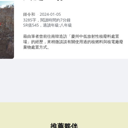
作
鍾令和
2024-01-05
者：
3285字，閱讀時間約7分鐘
SR值545，適讀年級:八年級
藉由筆者曾前往南韓造訪「慶州中低放射性核廢料處置
場」的經歷，來稍微談談有關使用過的核燃料與核電廠廢
棄物處置方式。
推薦夥伴