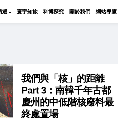
精選
寰宇知旅
科博探究
關於我們
網站導覽
我們與「核」的距離
Part 3：南韓千年古都
慶州的中低階核廢料最
終處置場