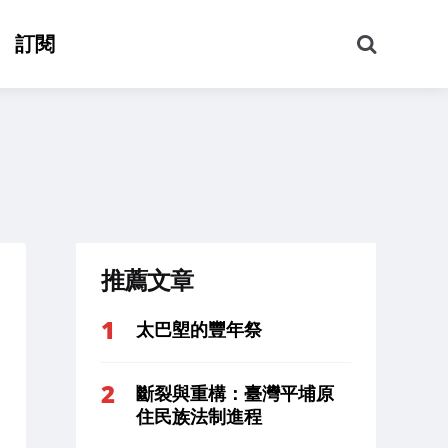
搜
訂閱
尋
推薦文章
太巴塱的豐年祭
斷裂與重構：臺灣平埔原
住民族法制進程