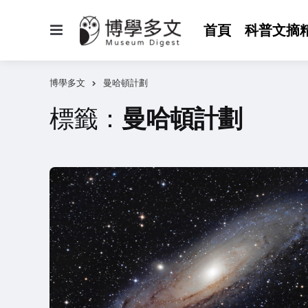
選
首頁
科普文摘
單
博學多文
曼哈頓計劃
標籤：
曼哈頓計劃