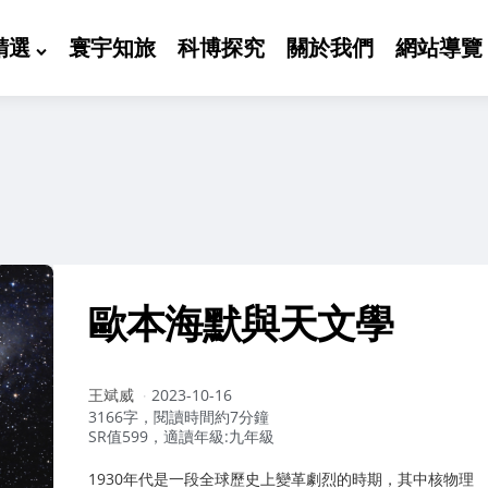
精選
寰宇知旅
科博探究
關於我們
網站導覽
歐本海默與天文學
作
王斌威
2023-10-16
者：
3166字，閱讀時間約7分鐘
SR值599，適讀年級:九年級
1930年代是一段全球歷史上變革劇烈的時期，其中核物理