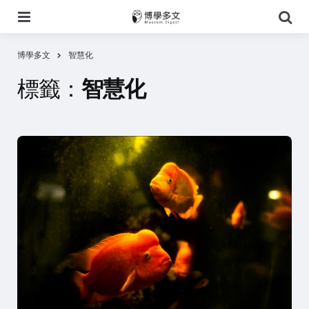
選
搜
單
尋
博學多文
智慧化
標籤：
智慧化