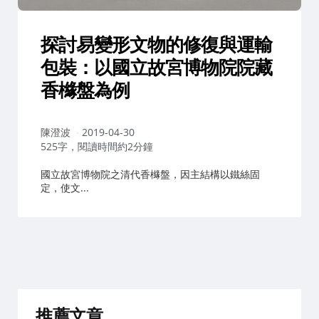
探討易變形文物的修復與運輸
包裝：以國立故宮博物院院藏
香櫞盤為例
作
陳澄波
2019-04-30
者：
525字，閱讀時間約2分鐘
國立故宮博物院之清代香櫞盤，因主結構以鐵絲固
定，使文...
推薦文章