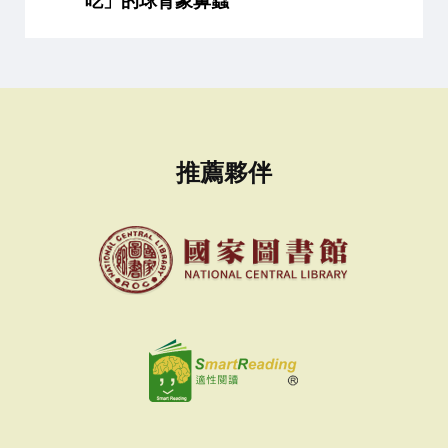
吃」的球背象鼻蟲
推薦夥伴