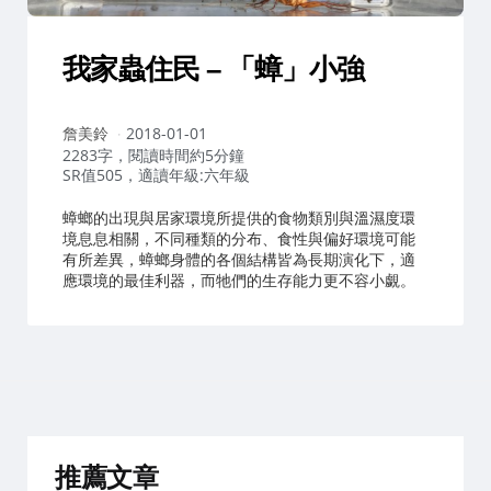
我家蟲住民 – 「蟑」小強
作
詹美鈴
2018-01-01
者：
2283字，閱讀時間約5分鐘
SR值505，適讀年級:六年級
蟑螂的出現與居家環境所提供的食物類別與溫濕度環
境息息相關，不同種類的分布、食性與偏好環境可能
有所差異，蟑螂身體的各個結構皆為長期演化下，適
應環境的最佳利器，而牠們的生存能力更不容小覷。
推薦文章