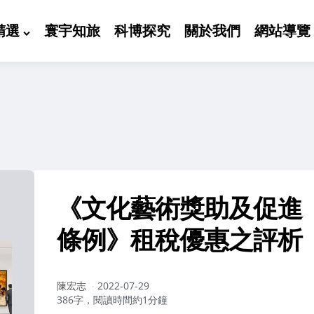
精選
寰宇知旅
科博探究
關於我們
網站導覽
《文化藝術獎助及促進
條例》租稅優惠之評析
作
陳宏志
2022-07-29
者：
386字，閱讀時間約1分鐘