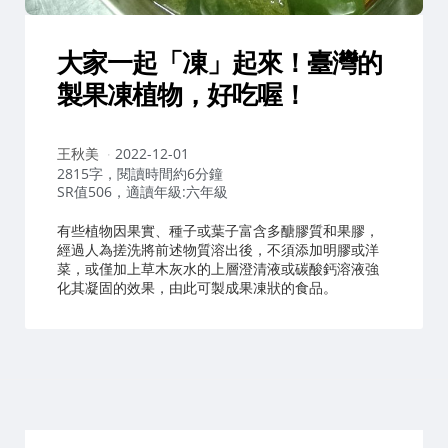
大家一起「凍」起來！臺灣的
製果凍植物，好吃喔！
作
王秋美
2022-12-01
者：
2815字，閱讀時間約6分鐘
SR值506，適讀年級:六年級
有些植物因果實、種子或葉子富含多醣膠質和果膠，
經過人為搓洗將前述物質溶出後，不須添加明膠或洋
菜，或僅加上草木灰水的上層澄清液或碳酸鈣溶液強
化其凝固的效果，由此可製成果凍狀的食品。