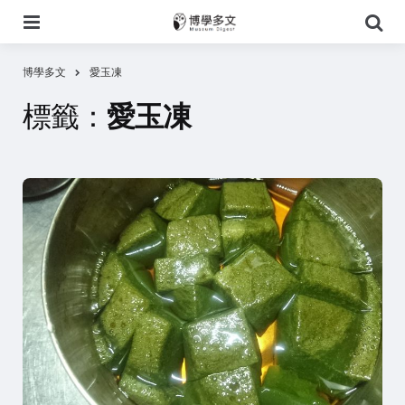
選
搜
單
尋
博學多文
愛玉凍
標籤：
愛玉凍