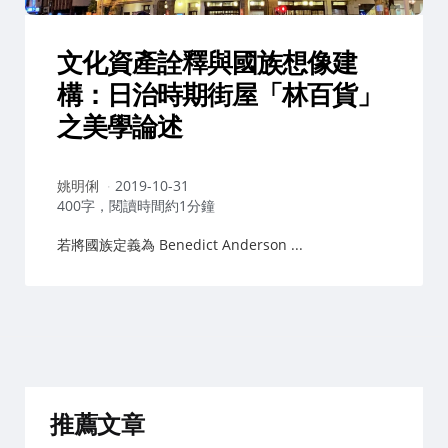
文化資產詮釋與國族想像建
構：日治時期街屋「林百貨」
之美學論述
作
姚明俐
2019-10-31
者：
400字，閱讀時間約1分鐘
若將國族定義為 Benedict Anderson ...
推薦文章