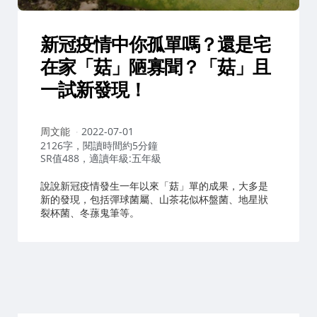
新冠疫情中你孤單嗎？還是宅
在家「菇」陋寡聞？「菇」且
一試新發現！
作
周文能
2022-07-01
者：
2126字，閱讀時間約5分鐘
SR值488，適讀年級:五年級
說說新冠疫情發生一年以來「菇」單的成果，大多是
新的發現，包括彈球菌屬、山茶花似杯盤菌、地星狀
裂杯菌、冬蓀鬼筆等。