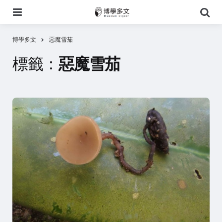
選
搜
單
尋
博學多文
惡魔雪茄
標籤：
惡魔雪茄