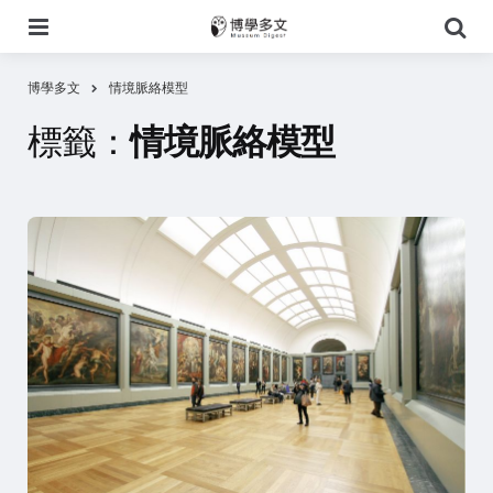
選
搜
單
尋
博學多文
情境脈絡模型
標籤：
情境脈絡模型