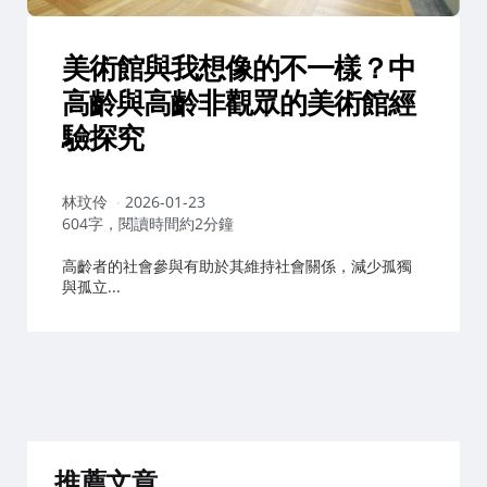
美術館與我想像的不一樣？中
高齡與高齡非觀眾的美術館經
驗探究
作
林玟伶
2026-01-23
者：
604字，閱讀時間約2分鐘
高齡者的社會參與有助於其維持社會關係，減少孤獨
與孤立...
推薦文章