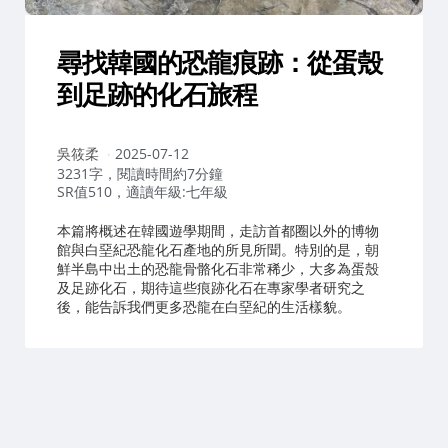
尋找韓國的恐龍痕跡：從蛋殼
到足跡的化石旅程
作
吳筱柔
2025-07-12
者：
3231字，閱讀時間約7分鐘
SR值510，適讀年級:七年級
本篇將概述在韓國遊學期間，走訪首都圈以外的博物
館與白堊紀恐龍化石產地的所見所聞。特別的是，朝
鮮半島中出土的恐龍骨骼化石非常稀少，大多為蛋殼
及足跡化石，期待這些痕跡化石在專家學者研究之
後，能告訴我們更多恐龍在白堊紀的生活樣貌。