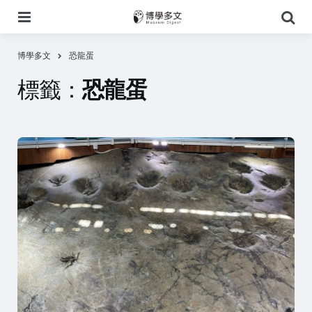
選
搜
單
尋
博學多文
恐龍蛋
標籤：
恐龍蛋