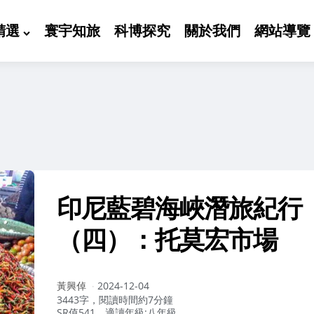
精選
寰宇知旅
科博探究
關於我們
網站導覽
印尼藍碧海峽潛旅紀行
（四）：托莫宏市場
作
黃興倬
2024-12-04
者：
3443字，閱讀時間約7分鐘
SR值541，適讀年級:八年級