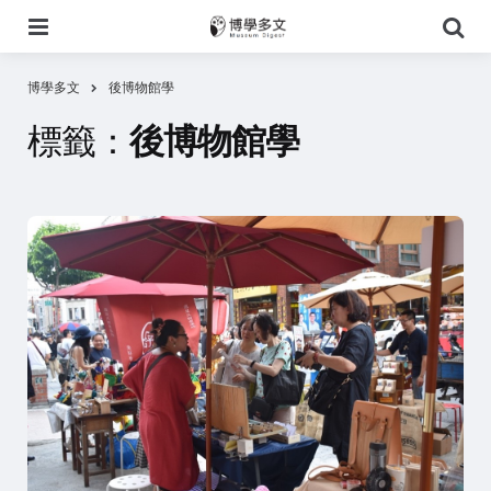
選
搜
單
尋
博學多文
後博物館學
標籤：
後博物館學