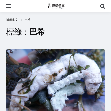
選
搜
單
尋
博學多文
巴希
標籤：
巴希