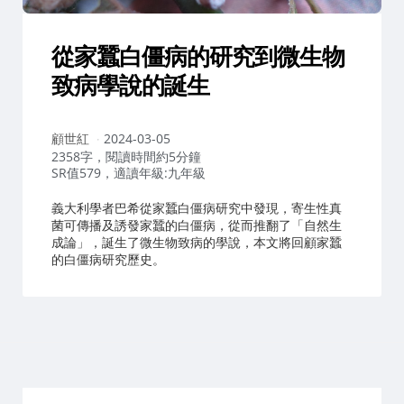
從家蠶白僵病的研究到微生物
致病學說的誕生
作
顧世紅
2024-03-05
者：
2358字，閱讀時間約5分鐘
SR值579，適讀年級:九年級
義大利學者巴希從家蠶白僵病研究中發現，寄生性真
菌可傳播及誘發家蠶的白僵病，從而推翻了「自然生
成論」，誕生了微生物致病的學說，本文將回顧家蠶
的白僵病研究歷史。