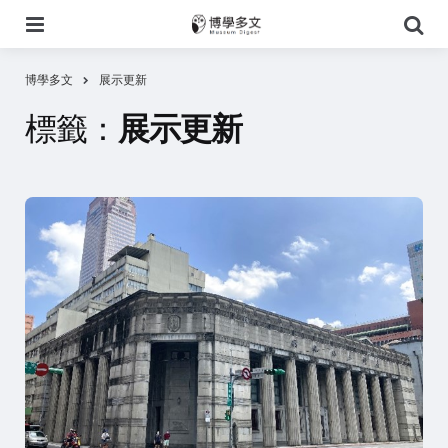
選
搜
單
尋
博學多文
展示更新
標籤：
展示更新