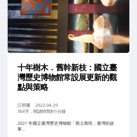
十年樹木．舊幹新枝：國立臺
灣歷史博物館常設展更新的觀
點與策略
作
江明珊
2022-04-29
者：
364字，閱讀時間約1分鐘
2021 年國立臺灣歷史博物館「斯土斯民：臺灣的故
事...