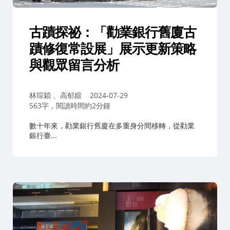
古蹟探祕：「勸業銀行舊廈古
蹟修復常設展」展示更新策略
與觀眾留言分析
作
林琮穎 、高郁媗
2024-07-29
者：
563字，閱讀時間約2分鐘
數十年來，勸業銀行舊廈在多重身分間移轉，從勸業
銀行臺...