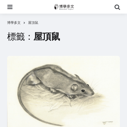
選
搜
單
尋
博學多文
屋頂鼠
標籤：
屋頂鼠