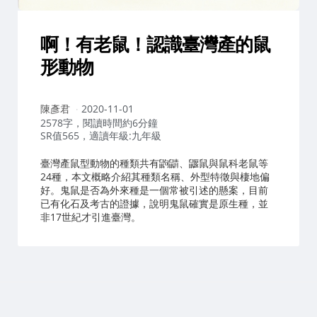
啊！有老鼠！認識臺灣產的鼠
形動物
作
陳彥君
2020-11-01
者：
2578字，閱讀時間約6分鐘
SR值565，適讀年級:九年級
臺灣產鼠型動物的種類共有鼩鼱、鼴鼠與鼠科老鼠等
24種，本文概略介紹其種類名稱、外型特徵與棲地偏
好。鬼鼠是否為外來種是一個常被引述的懸案，目前
已有化石及考古的證據，說明鬼鼠確實是原生種，並
非17世紀才引進臺灣。